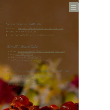
Sushi Boistro SAKURA
Address:
Börsenstraße 17, 60313 Frankfurt, Germany
Phone:
+49 69 27272226
Email:
contact@sakura-sushicafe.com
SAKURA Sushi Cafe
Address:
Adeauerallee 32, 61440 Oberursel , Germany
Phone:
+49 6171 2791899
Mobile(Lieferant):
01736532483
Email:
Taunus@sakura-sushicafe.com
SAKURA
Authentisches japanisches Restaurant
Address:
Bahnhofsplatz 1, 61118 , Germany
Phone:
+49 6101 5969703
Mobile(Lieferant):
01742063438
Email: badvilbel
@sakura-sushicafe.com