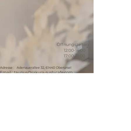
Öffnungszeiten
12:00-14:00
17:00-21:00
Adresse : Adenauerallee 32, 61440 Oberursel
Email : taunus
@sakura-sushicafe.com
Phone : +
4961712791899